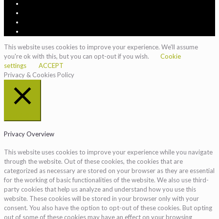
This website uses cookies to improve your experience. We'll assume
you're ok with this, but you can opt-out if you wish.
Cookie
settings
ACCEPT
Privacy & Cookies Policy
Schließen
Privacy Overview
This website uses cookies to improve your experience while you navigate
through the website. Out of these cookies, the cookies that are
categorized as necessary are stored on your browser as they are essential
for the working of basic functionalities of the website. We also use third-
party cookies that help us analyze and understand how you use this
website. These cookies will be stored in your browser only with your
consent. You also have the option to opt-out of these cookies. But opting
out of some of these cookies may have an effect on your browsing